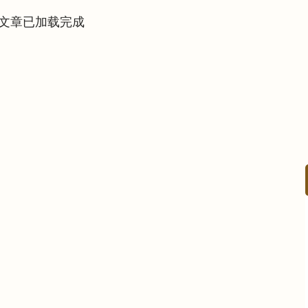
文章已加载完成
沪深300
4651.31
.24%
-6.85
-0.15%