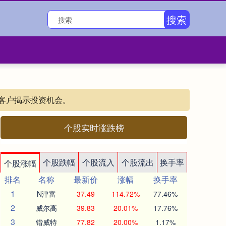
搜索
客户揭示投资机会。
个股实时涨跌榜
个股跌幅
个股流入
个股流出
换手率
个股涨幅
排名
名称
最新价
涨幅
换手率
1
N津富
37.49
114.72%
77.46%
2
威尔高
39.83
20.01%
17.76%
3
锴威特
77.82
20.00%
1.17%