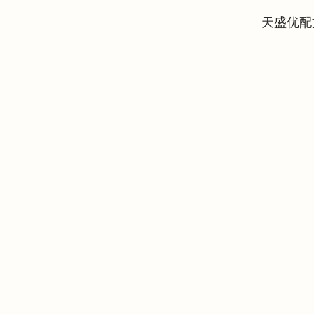
天盛优配
深证成指
14110.12
.92
0.57%
-34.08
-0