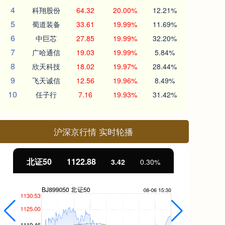
4
科翔股份
64.32
20.00%
12.21%
5
蜀道装备
33.61
19.99%
11.69%
6
中巨芯
27.85
19.99%
32.20%
7
广哈通信
19.03
19.99%
5.84%
8
欣天科技
18.02
19.97%
28.44%
9
飞天诚信
12.56
19.96%
8.49%
10
任子行
7.16
19.93%
31.42%
沪深京行情 实时轮播
北证50
1122.88
创
3.42
0.30%