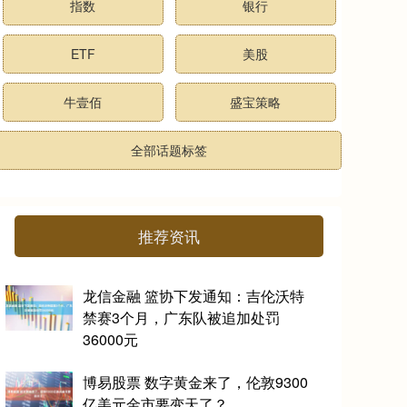
指数
银行
ETF
美股
牛壹佰
盛宝策略
全部话题标签
推荐资讯
龙信金融 篮协下发通知：吉伦沃特
禁赛3个月，广东队被追加处罚
36000元
博易股票 数字黄金来了，伦敦9300
亿美元金市要变天了？