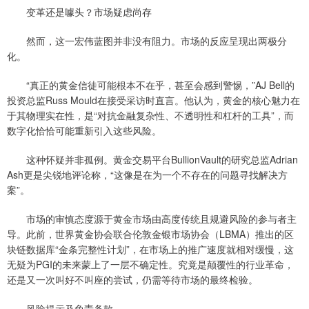
变革还是噱头？市场疑虑尚存
然而，这一宏伟蓝图并非没有阻力。市场的反应呈现出两极分
化。
“真正的黄金信徒可能根本不在乎，甚至会感到警惕，”AJ Bell的
投资总监Russ Mould在接受采访时直言。他认为，黄金的核心魅力在
于其物理实在性，是“对抗金融复杂性、不透明性和杠杆的工具”，而
数字化恰恰可能重新引入这些风险。
这种怀疑并非孤例。黄金交易平台BullionVault的研究总监Adrian
Ash更是尖锐地评论称，“这像是在为一个不存在的问题寻找解决方
案”。
市场的审慎态度源于黄金市场由高度传统且规避风险的参与者主
导。此前，世界黄金协会联合伦敦金银市场协会（LBMA）推出的区
块链数据库“金条完整性计划”，在市场上的推广速度就相对缓慢，这
无疑为PGI的未来蒙上了一层不确定性。究竟是颠覆性的行业革命，
还是又一次叫好不叫座的尝试，仍需等待市场的最终检验。
风险提示及免责条款