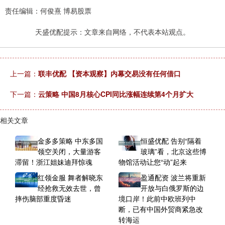
责任编辑：何俊熹 博易股票
天盛优配提示：文章来自网络，不代表本站观点。
上一篇：
联丰优配 【资本观察】内幕交易没有任何借口
下一篇：
云策略 中国8月核心CPI同比涨幅连续第4个月扩大
相关文章
金多多策略 中东多国
恒盛优配 告别“隔着
领空关闭，大量游客
玻璃”看，北京这些博
滞留！浙江姐妹迪拜惊魂
物馆活动让您“动”起来
红领金服 舞者解晓东
盈通配资 波兰将重新
经抢救无效去世，曾
开放与白俄罗斯的边
摔伤脑部重度昏迷
境口岸！此前中欧班列中
断，已有中国外贸商紧急改
转海运