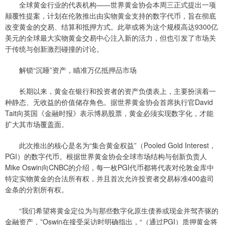
全球黄金行业的代表机构——世界黄金协会本周三正式提出一项
颠覆性提案，计划在伦敦推出由实物黄金支持的数字代币，旨在彻底
改变黄金的交易、结算和抵押方式。此举或将为这个规模高达9300亿
美元的全球最大实物黄金交易中心注入新的活力，但也引发了市场关
于传统与创新激烈碰撞的讨论。
解锁“沉睡”资产，瞄准万亿抵押品市场
长期以来，黄金在银行和投资者的资产负债表上，主要扮演着一
种静态、无收益的价值储存角色。据世界黄金协会首席执行官David
Tait向英国《金融时报》表示博易股票，黄金必须实现数字化，才能
扩大其市场覆盖面。
此次推出的核心是名为“集合黄金权益”（Pooled Gold Interest，
PGI）的数字代币。根据世界黄金协会全球市场结构与创新负责人
Mike Oswin向CNBC的介绍，每一枚PGI代币都将代表对伦敦金库中
特定实物黄金的合法所有权，并且首次允许投资者交易标准400盎司
金条的分割所有权。
“我们希望将黄金定位为与那些数字化原生债券或现金并驾齐驱的
金融资产，”Oswin在接受采访时明确指出，“（通过PGI）质押黄金将