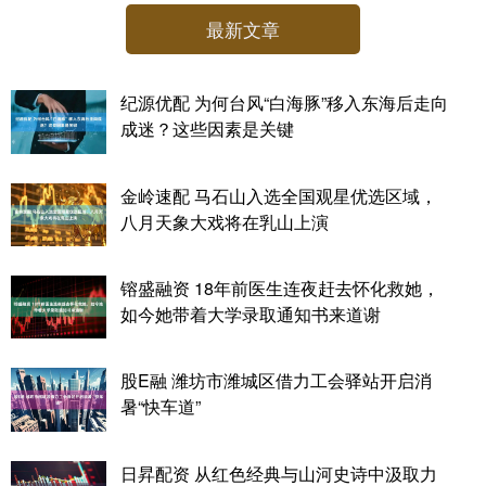
最新文章
纪源优配 为何台风“白海豚”移入东海后走向
成迷？这些因素是关键
金岭速配 马石山入选全国观星优选区域，
八月天象大戏将在乳山上演
镕盛融资 18年前医生连夜赶去怀化救她，
如今她带着大学录取通知书来道谢
股E融 潍坊市潍城区借力工会驿站开启消
暑“快车道”
日昇配资 从红色经典与山河史诗中汲取力