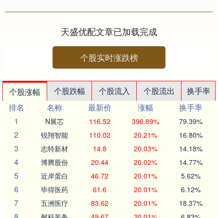
信息，财务管理专业的招生情况如
下： 1. 招生院校 20....
天盛优配文章已加载完成
个股实时涨跌榜
个股跌幅
个股流入
个股流出
换手率
个股涨幅
排名
名称
最新价
涨幅
换手率
1
N展芯
116.52
396.89%
79.39%
2
锐翔智能
110.02
20.21%
16.80%
3
志特新材
14.8
20.03%
14.18%
4
博腾股份
20.44
20.02%
14.77%
5
近岸蛋白
46.72
20.01%
5.62%
6
毕得医药
61.6
20.01%
6.12%
7
五洲医疗
83.62
20.01%
18.37%
8
耐科装备
49.67
20.01%
6.83%