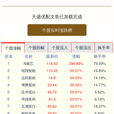
平，较此前两个多月高点有所下跌。
这一走势主要源于新....
天盛优配文章已加载完成
个股实时涨跌榜
个股跌幅
个股流入
个股流出
换手率
个股涨幅
排名
名称
最新价
涨幅
换手率
1
N展芯
116.52
396.89%
79.39%
2
锐翔智能
110.02
20.21%
16.80%
3
志特新材
14.8
20.03%
14.18%
4
博腾股份
20.44
20.02%
14.77%
5
近岸蛋白
46.72
20.01%
5.62%
6
毕得医药
61.6
20.01%
6.12%
7
五洲医疗
83.62
20.01%
18.37%
8
耐科装备
49.67
20.01%
6.83%