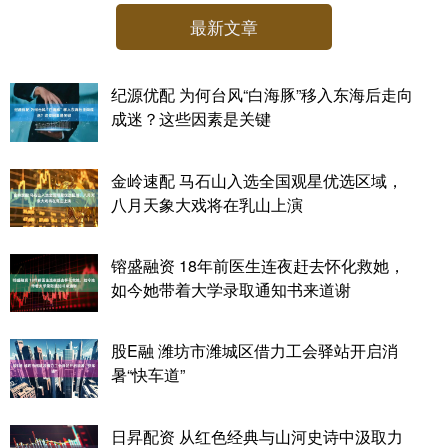
最新文章
纪源优配 为何台风“白海豚”移入东海后走向
成迷？这些因素是关键
金岭速配 马石山入选全国观星优选区域，
八月天象大戏将在乳山上演
镕盛融资 18年前医生连夜赶去怀化救她，
如今她带着大学录取通知书来道谢
股E融 潍坊市潍城区借力工会驿站开启消
暑“快车道”
日昇配资 从红色经典与山河史诗中汲取力