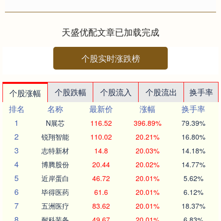
手工铁锅，便深深烙印着“章丘铁匠习
俗”这一省级非遗的温度，第五代....
天盛优配文章已加载完成
个股实时涨跌榜
个股跌幅
个股流入
个股流出
换手率
个股涨幅
排名
名称
最新价
涨幅
换手率
1
N展芯
116.52
396.89%
79.39%
2
锐翔智能
110.02
20.21%
16.80%
3
志特新材
14.8
20.03%
14.18%
4
博腾股份
20.44
20.02%
14.77%
5
近岸蛋白
46.72
20.01%
5.62%
6
毕得医药
61.6
20.01%
6.12%
7
五洲医疗
83.62
20.01%
18.37%
8
耐科装备
49.67
20.01%
6.83%