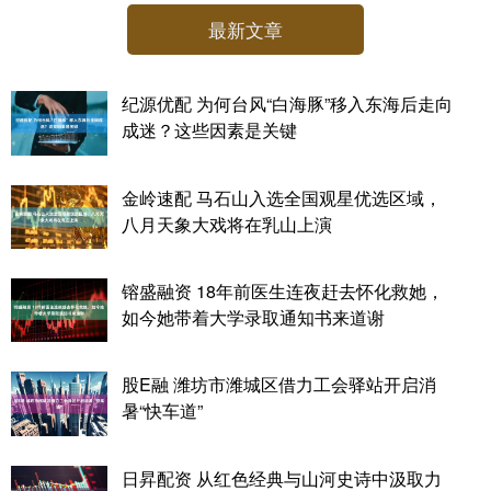
最新文章
纪源优配 为何台风“白海豚”移入东海后走向
成迷？这些因素是关键
金岭速配 马石山入选全国观星优选区域，
八月天象大戏将在乳山上演
镕盛融资 18年前医生连夜赶去怀化救她，
如今她带着大学录取通知书来道谢
股E融 潍坊市潍城区借力工会驿站开启消
暑“快车道”
日昇配资 从红色经典与山河史诗中汲取力